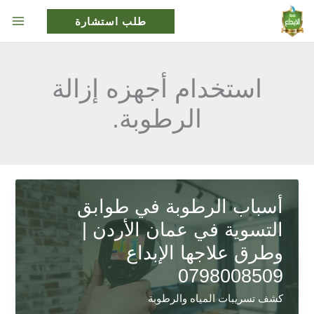
خطي
طلب استشارة
لى
لمحتوى
استخدام أجهزه إزالة
الرطوبة.
أسباب الرطوبة في طوابق
التسوية في عمان الأردن |
وطرق علاجها الإبداع
0798008509
كشف تسريبات المياه والرطوبة