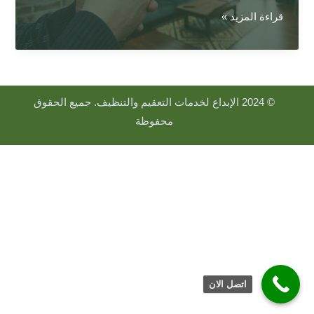
أسباب
قراءة المزيد »
الرطوبة
في
طوابق
التسوية
© 2024 الإبداع لخدمات التعقيم والتنظيف. جميع الحقوق
في
محفوظة
عمان
الأردن
|
وطرق
علاجها
الإبداع
0798008509
اتصل الان